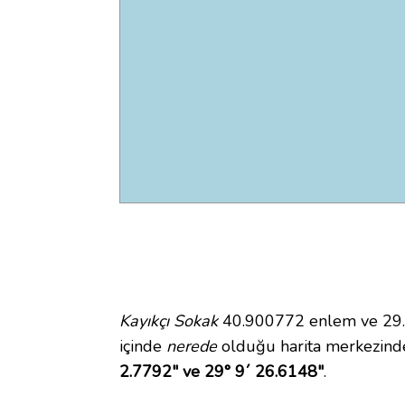
Kayıkçı Sokak
40.900772 enlem ve 29.15
içinde
nerede
olduğu harita merkezinde
2.7792" ve 29° 9´ 26.6148"
.