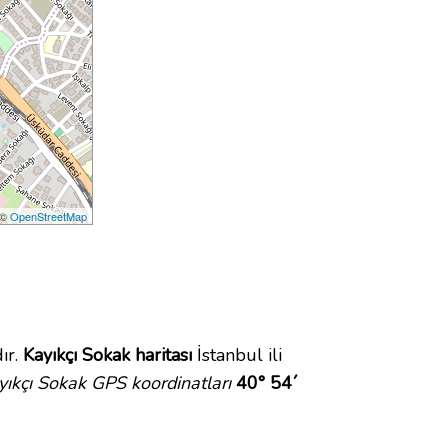
 ©
OpenStreetMap
ır.
Kayıkçı Sokak haritası
İstanbul ili
yıkçı Sokak GPS koordinatları
40° 54´