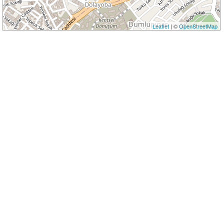
Leaflet
| ©
OpenStreetMap