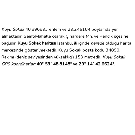
Kuyu Sokak
40.896893 enlem ve 29.245184 boylamda yer
almaktadır. Semt/Mahalle olarak Çınardere Mh. ve Pendik ilçesine
bağlıdır.
Kuyu Sokak haritası
İstanbul ili içinde
nerede
olduğu harita
merkezinde gösterilmektedir. Kuyu Sokak posta kodu 34890.
Rakımı (deniz seviyesinden yüksekliği) 153 metredir.
Kuyu Sokak
GPS koordinatları
40° 53´ 48.8148" ve 29° 14´ 42.6624"
.