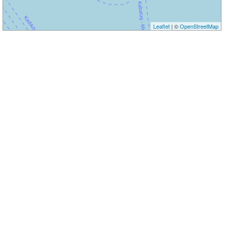
Leaflet
| ©
OpenStreetMap