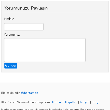
Yorumunuzu Paylaşın
İsminiz
Yorumunuz
Gönder
Bizi takip edin
@haritamap
© 2012-2026 www.Haritamap.com
|
Kullanım Koşulları
|
İletişim
|
Blog
Haritamap.com'un hiçbir kurum ve kuruluşla ilgisi yoktur. Bu sitede sadece