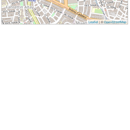
Leaflet
| ©
OpenStreetMap