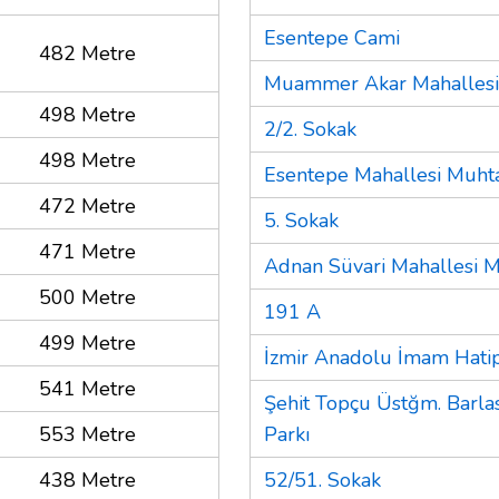
Esentepe Cami
482 Metre
Muammer Akar Mahallesi
498 Metre
2/2. Sokak
498 Metre
Esentepe Mahallesi Muhta
472 Metre
5. Sokak
471 Metre
Adnan Süvari Mahallesi M
500 Metre
191 A
499 Metre
İzmir Anadolu İmam Hatip
541 Metre
Şehit Topçu Üstğm. Barla
553 Metre
Parkı
438 Metre
52/51. Sokak