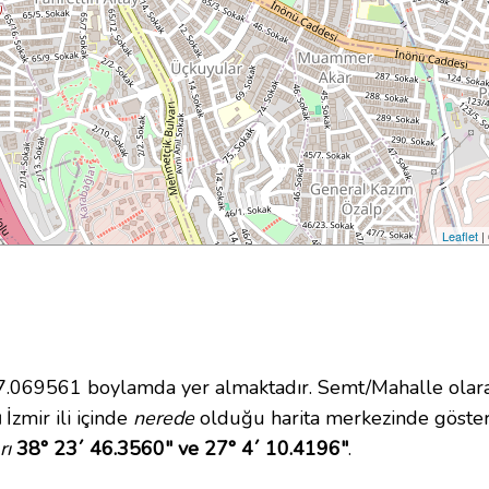
Leaflet
|
069561 boylamda yer almaktadır. Semt/Mahalle olarak
ı
İzmir ili içinde
nerede
olduğu harita merkezinde göster
rı
38° 23´ 46.3560" ve 27° 4´ 10.4196"
.