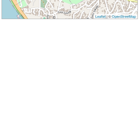
Leaflet
| ©
OpenStreetMap