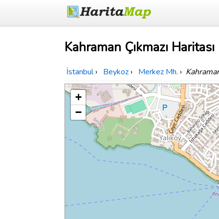
Kahraman Çıkmazı Haritası
İstanbul
›
Beykoz
›
Merkez Mh.
›
Kahraman
+
−