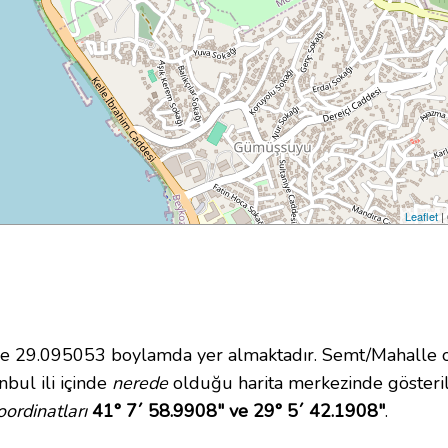
Leaflet
|
 29.095053 boylamda yer almaktadır. Semt/Mahalle ol
nbul ili içinde
nerede
olduğu harita merkezinde gösteri
ordinatları
41° 7´ 58.9908" ve 29° 5´ 42.1908"
.