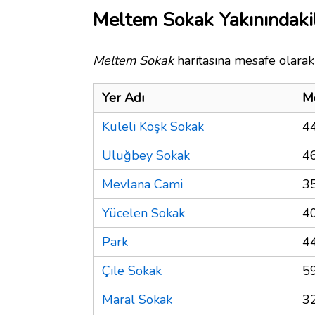
Meltem Sokak Yakınındaki
Meltem Sokak
haritasına mesafe olarak 
Yer Adı
M
Kuleli Köşk Sokak
4
Uluğbey Sokak
4
Mevlana Cami
3
Yücelen Sokak
4
Park
4
Çile Sokak
5
Maral Sokak
3