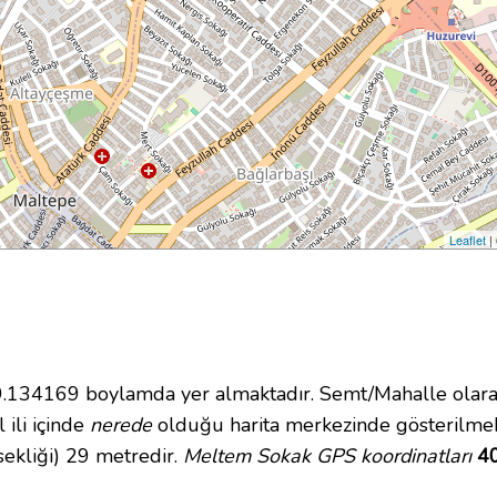
Leaflet
|
134169 boylamda yer almaktadır. Semt/Mahalle olarak
 ili içinde
nerede
olduğu harita merkezinde gösterilme
ekliği) 29 metredir.
Meltem Sokak GPS koordinatları
40