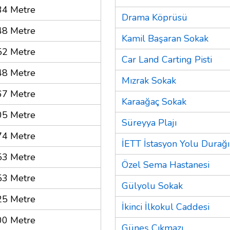
34 Metre
Drama Köprüsü
48 Metre
Kamil Başaran Sokak
52 Metre
Car Land Carting Pisti
48 Metre
Mızrak Sokak
67 Metre
Karaağaç Sokak
05 Metre
Süreyya Plajı
74 Metre
İETT İstasyon Yolu Durağı
53 Metre
Özel Sema Hastanesi
53 Metre
Gülyolu Sokak
25 Metre
İkinci İlkokul Caddesi
00 Metre
Güneş Çıkmazı