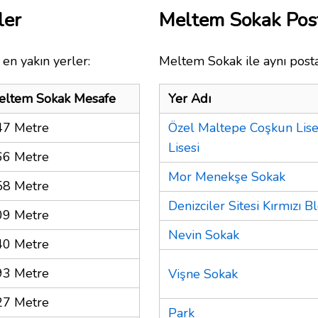
ler
Meltem Sokak Pos
en yakın yerler:
Meltem Sokak ile aynı posta
eltem Sokak Mesafe
Yer Adı
47 Metre
Özel Maltepe Coşkun Lise
Lisesi
66 Metre
Mor Menekşe Sokak
58 Metre
Denizciler Sitesi Kırmızı B
09 Metre
Nevin Sokak
40 Metre
93 Metre
Vişne Sokak
27 Metre
Park