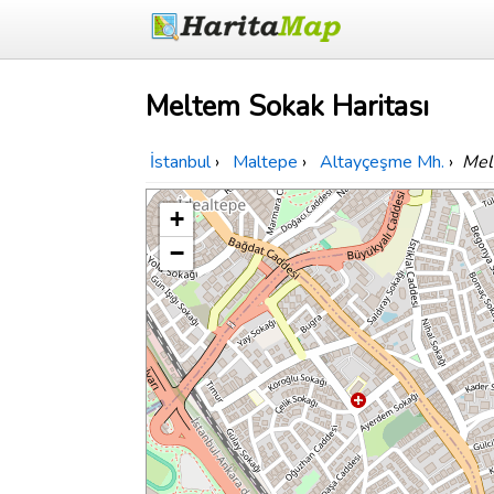
Meltem Sokak Haritası
İstanbul
›
Maltepe
›
Altayçeşme Mh.
›
Mel
+
−