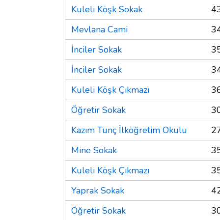
Kuleli Köşk Sokak
4
Mevlana Cami
3
İnciler Sokak
3
İnciler Sokak
3
Kuleli Köşk Çıkmazı
3
Öğretir Sokak
3
Kazım Tunç İlköğretim Okulu
2
Mine Sokak
3
Kuleli Köşk Çıkmazı
3
Yaprak Sokak
4
Öğretir Sokak
3