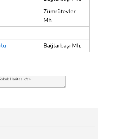
Zümrütevler
Mh.
ulu
Bağlarbaşı Mh.