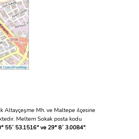
 ©
OpenStreetMap
 Altayçeşme Mh. ve Maltepe ilçesine
ktedir. Meltem Sokak posta kodu
° 55´ 53.1516" ve 29° 8´ 3.0084"
.