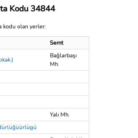
sta Kodu 34844
a kodu olan yerler:
Semt
Bağlarbaşı
kak.)
Mh.
Yalı Mh.
dürlüğüürlügü