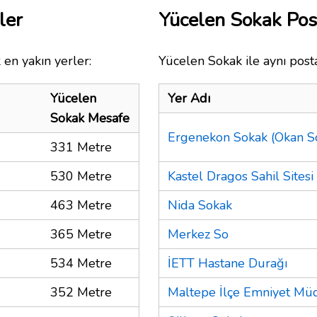
ler
Yücelen Sokak Po
 en yakın yerler:
Yücelen Sokak ile aynı post
Yücelen
Yer Adı
Sokak Mesafe
Ergenekon Sokak (Okan So
331 Metre
530 Metre
Kastel Dragos Sahil Sitesi
463 Metre
Nida Sokak
365 Metre
Merkez So
534 Metre
İETT Hastane Durağı
352 Metre
Maltepe İlçe Emniyet Mü