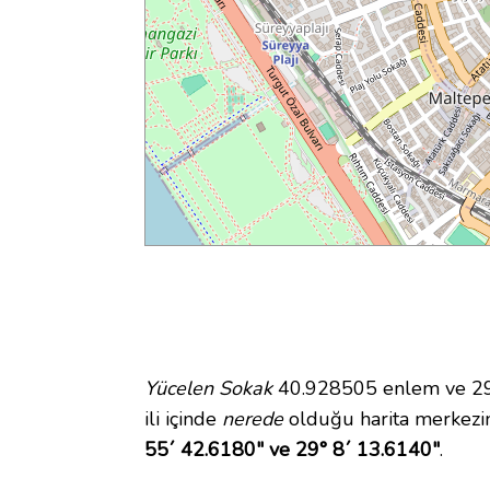
Yücelen Sokak
40.928505 enlem ve 29.
ili içinde
nerede
olduğu harita merkezi
55´ 42.6180" ve 29° 8´ 13.6140"
.