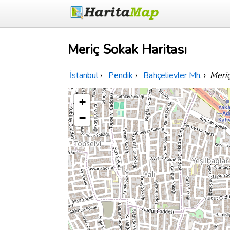
Meriç Sokak Haritası
İstanbul
›
Pendik
›
Bahçelievler Mh.
›
Meri
+
−