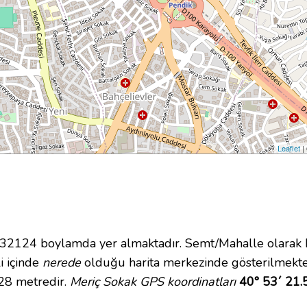
Leaflet
|
124 boylamda yer almaktadır. Semt/Mahalle olarak Ba
li içinde
nerede
olduğu harita merkezinde gösterilmekte
 28 metredir.
Meriç Sokak GPS koordinatları
40° 53´ 21.