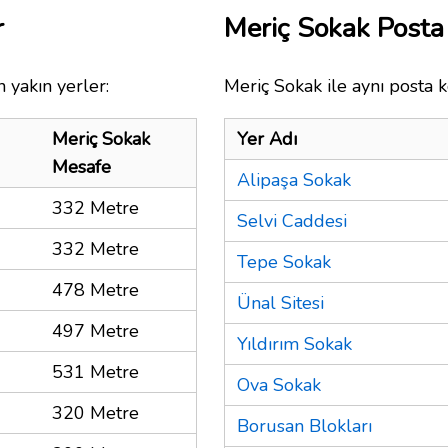
r
Meriç Sokak Post
 yakın yerler:
Meriç Sokak ile aynı posta k
Meriç Sokak
Yer Adı
Mesafe
Alipaşa Sokak
332 Metre
Selvi Caddesi
332 Metre
Tepe Sokak
478 Metre
Ünal Sitesi
497 Metre
Yıldırım Sokak
531 Metre
Ova Sokak
320 Metre
Borusan Blokları