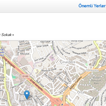
Önemli Yerler
ç Sokak
»