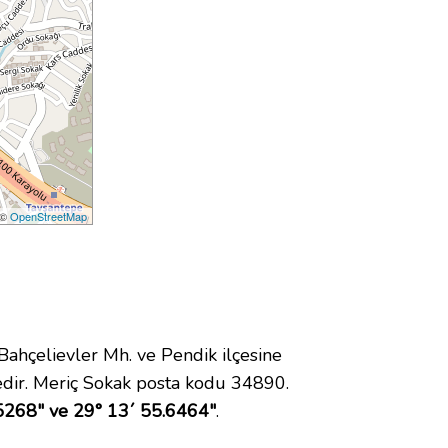
 ©
OpenStreetMap
hçelievler Mh. ve Pendik ilçesine
dir. Meriç Sokak posta kodu 34890.
5268" ve 29° 13´ 55.6464"
.