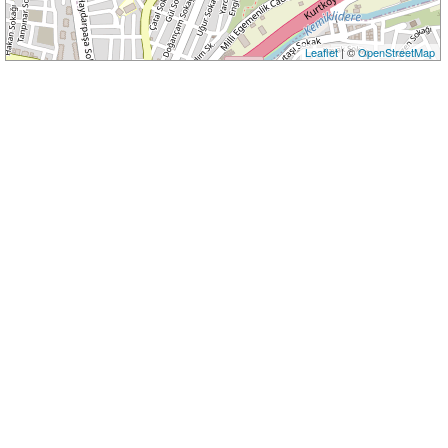
Leaflet
| ©
OpenStreetMap