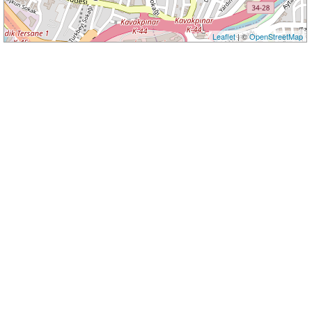
Leaflet
| ©
OpenStreetMap