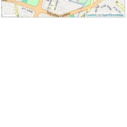
Leaflet
| ©
OpenStreetMap