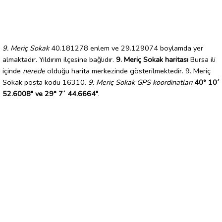
9. Meriç Sokak
40.181278 enlem ve 29.129074 boylamda yer
almaktadır. Yıldırım ilçesine bağlıdır.
9. Meriç Sokak haritası
Bursa ili
içinde
nerede
olduğu harita merkezinde gösterilmektedir. 9. Meriç
Sokak posta kodu 16310.
9. Meriç Sokak GPS koordinatları
40° 10´
52.6008" ve 29° 7´ 44.6664"
.