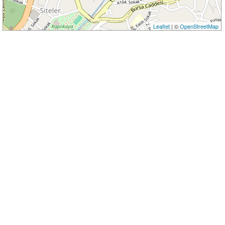
Leaflet
| ©
OpenStreetMap