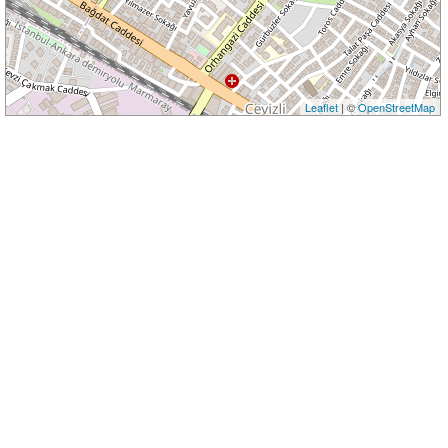
Leaflet
| ©
OpenStreetMap