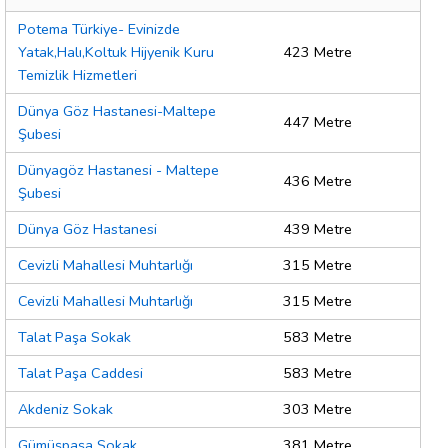
Potema Türkiye- Evinizde
Yatak,Halı,Koltuk Hijyenik Kuru
423 Metre
Temizlik Hizmetleri
Dünya Göz Hastanesi-Maltepe
447 Metre
Şubesi
Dünyagöz Hastanesi - Maltepe
436 Metre
Şubesi
Dünya Göz Hastanesi
439 Metre
Cevizli Mahallesi Muhtarlığı
315 Metre
Cevizli Mahallesi Muhtarlığı
315 Metre
Talat Paşa Sokak
583 Metre
Talat Paşa Caddesi
583 Metre
Akdeniz Sokak
303 Metre
Gümüşpaşa Sokak
381 Metre