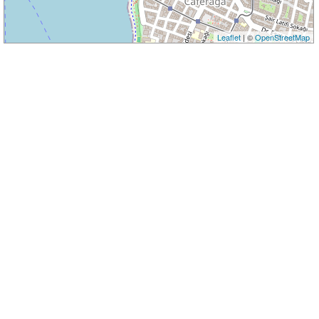
Leaflet
| ©
OpenStreetMap