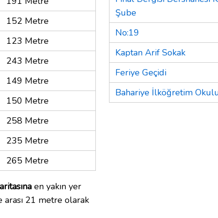
191 Metre
Şube
152 Metre
No:19
123 Metre
Kaptan Arif Sokak
243 Metre
Feriye Geçidi
149 Metre
Bahariye İlköğretim Okul
150 Metre
258 Metre
235 Metre
265 Metre
aritasına
en yakın yer
e arası 21 metre olarak