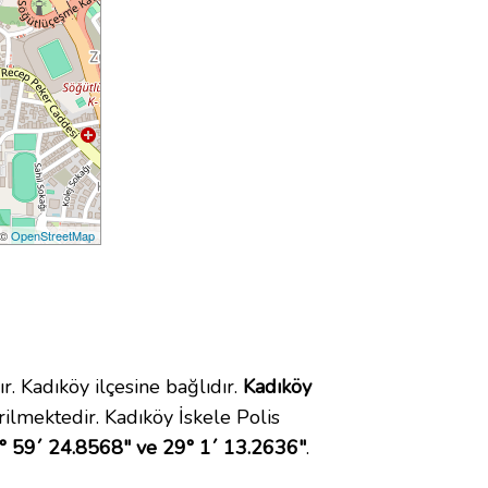
 ©
OpenStreetMap
Kadıköy ilçesine bağlıdır.
Kadıköy
lmektedir. Kadıköy İskele Polis
° 59´ 24.8568" ve 29° 1´ 13.2636"
.