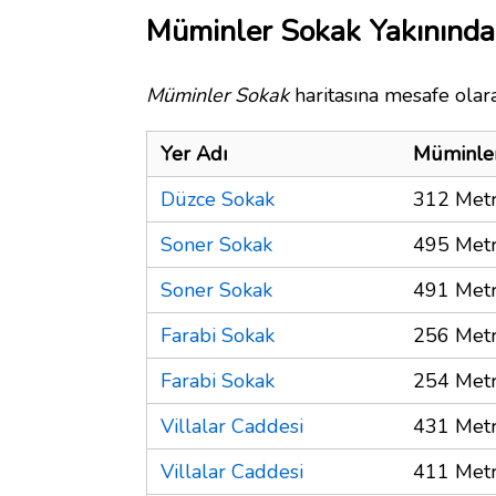
Müminler Sokak Yakınında
Müminler Sokak
haritasına mesafe olara
Yer Adı
Müminle
Düzce Sokak
312 Met
Soner Sokak
495 Met
Soner Sokak
491 Met
Farabi Sokak
256 Met
Farabi Sokak
254 Met
Villalar Caddesi
431 Met
Villalar Caddesi
411 Met