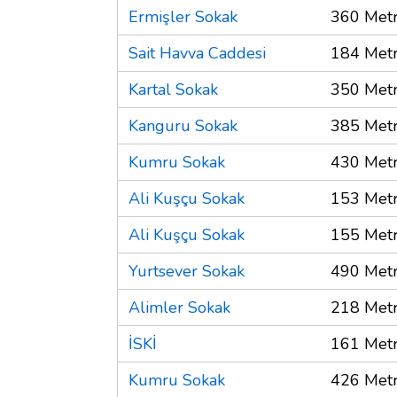
Ermişler Sokak
360 Met
Sait Havva Caddesi
184 Met
Kartal Sokak
350 Met
Kanguru Sokak
385 Met
Kumru Sokak
430 Met
Ali Kuşçu Sokak
153 Met
Ali Kuşçu Sokak
155 Met
Yurtsever Sokak
490 Met
Alimler Sokak
218 Met
İSKİ
161 Met
Kumru Sokak
426 Met