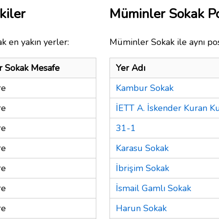
kiler
Müminler Sokak P
k en yakın yerler:
Müminler Sokak ile aynı pos
r Sokak Mesafe
Yer Adı
re
Kambur Sokak
re
İETT A. İskender Kuran K
re
31-1
re
Karasu Sokak
re
İbrişim Sokak
re
İsmail Gamlı Sokak
re
Harun Sokak