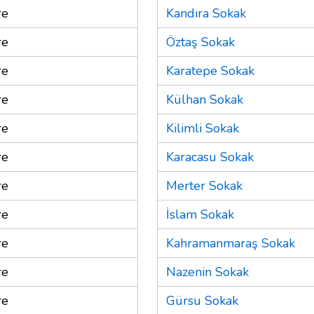
re
Kandıra Sokak
re
Öztaş Sokak
re
Karatepe Sokak
re
Külhan Sokak
re
Kilimli Sokak
re
Karacasu Sokak
re
Merter Sokak
re
İslam Sokak
re
Kahramanmaraş Sokak
re
Nazenin Sokak
re
Gürsu Sokak