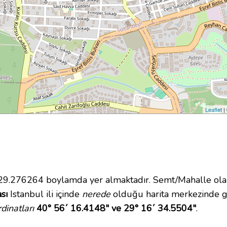
Leaflet
|
.276264 boylamda yer almaktadır. Semt/Mahalle olara
sı
Istanbul ili içinde
nerede
olduğu harita merkezinde g
inatları
40° 56´ 16.4148" ve 29° 16´ 34.5504"
.