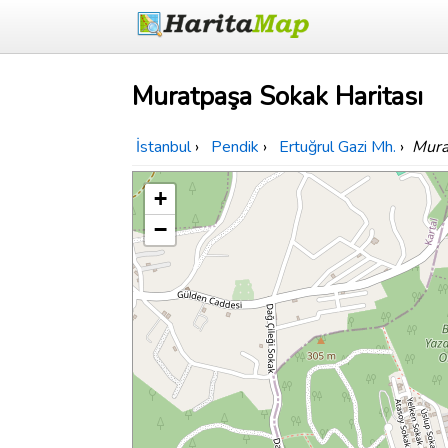
Muratpaşa Sokak Haritası
İstanbul
›
Pendik
›
Ertuğrul Gazi Mh.
›
Mura
+
−