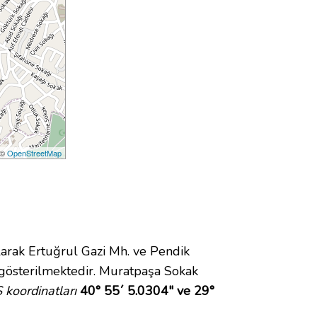
 ©
OpenStreetMap
rak Ertuğrul Gazi Mh. ve Pendik
gösterilmektedir. Muratpaşa Sokak
koordinatları
40° 55´ 5.0304" ve 29°