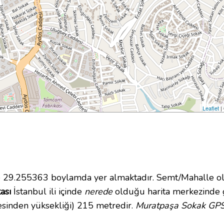
Leaflet
|
29.255363 boylamda yer almaktadır. Semt/Mahalle ola
ası
İstanbul ili içinde
nerede
olduğu harita merkezinde 
esinden yüksekliği) 215 metredir.
Muratpaşa Sokak GPS 