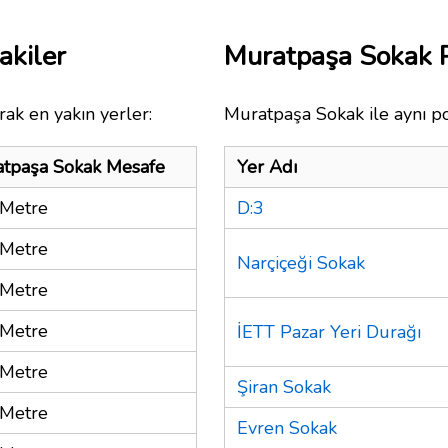
akiler
Muratpaşa Sokak 
ak en yakın yerler:
Muratpaşa Sokak ile aynı po
tpaşa Sokak Mesafe
Yer Adı
Metre
D:3
Metre
Narçiçeği Sokak
Metre
Metre
İETT Pazar Yeri Durağı
Metre
Şiran Sokak
Metre
Evren Sokak