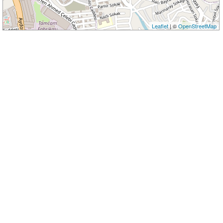
Leaflet
| ©
OpenStreetMap