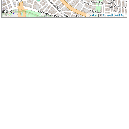
Leaflet
| ©
OpenStreetMap