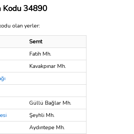
a Kodu 34890
kodu olan yerler:
Semt
Fatih Mh.
Kavakpınar Mh.
ağı
Güllü Bağlar Mh.
esi
Şeyhli Mh.
Aydıntepe Mh.