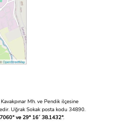
 ©
OpenStreetMap
avakpınar Mh. ve Pendik ilçesine
edir. Uğrak Sokak posta kodu 34890.
.7060" ve 29° 16´ 38.1432"
.