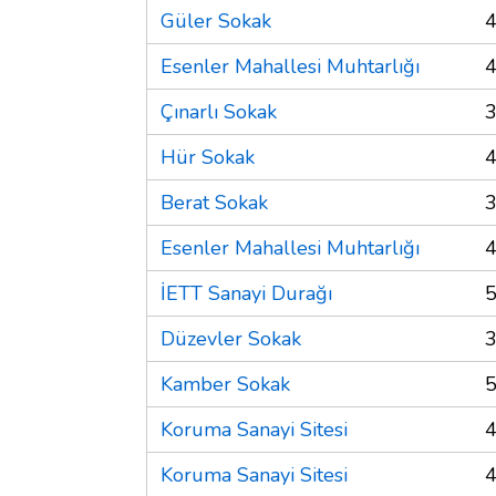
Güler Sokak
4
Esenler Mahallesi Muhtarlığı
4
Çınarlı Sokak
3
Hür Sokak
4
Berat Sokak
3
Esenler Mahallesi Muhtarlığı
4
İETT Sanayi Durağı
5
Düzevler Sokak
3
Kamber Sokak
5
Koruma Sanayi Sitesi
4
Koruma Sanayi Sitesi
4