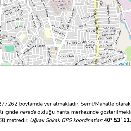
Leaflet
|
7262 boylamda yer almaktadır. Semt/Mahalle olarak K
li içinde
nerede
olduğu harita merkezinde gösterilmekt
 68 metredir.
Uğrak Sokak GPS koordinatları
40° 53´ 11