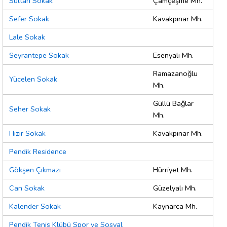
Sultan Sokak
Çamçeşme Mh.
Sefer Sokak
Kavakpınar Mh.
Lale Sokak
Seyrantepe Sokak
Esenyalı Mh.
Ramazanoğlu
Yücelen Sokak
Mh.
Güllü Bağlar
Seher Sokak
Mh.
Hızır Sokak
Kavakpınar Mh.
Pendik Residence
Gökşen Çıkmazı
Hürriyet Mh.
Can Sokak
Güzelyalı Mh.
Kalender Sokak
Kaynarca Mh.
Pendik Tenis Klübü Spor ve Sosyal