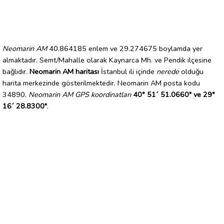
Neomarin AM
40.864185 enlem ve 29.274675 boylamda yer
almaktadır. Semt/Mahalle olarak Kaynarca Mh. ve Pendik ilçesine
bağlıdır.
Neomarin AM haritası
İstanbul ili içinde
nerede
olduğu
harita merkezinde gösterilmektedir. Neomarin AM posta kodu
34890.
Neomarin AM GPS koordinatları
40° 51´ 51.0660" ve 29°
16´ 28.8300"
.