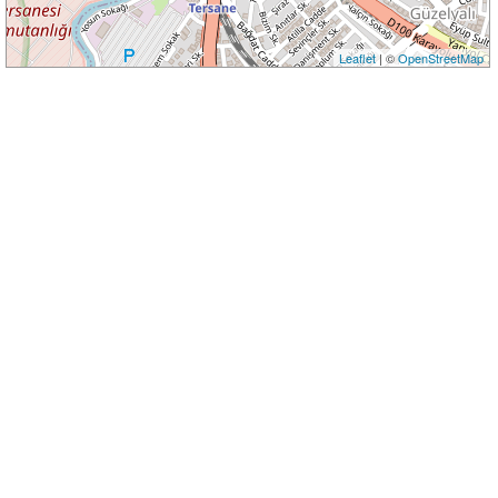
Leaflet
| ©
OpenStreetMap