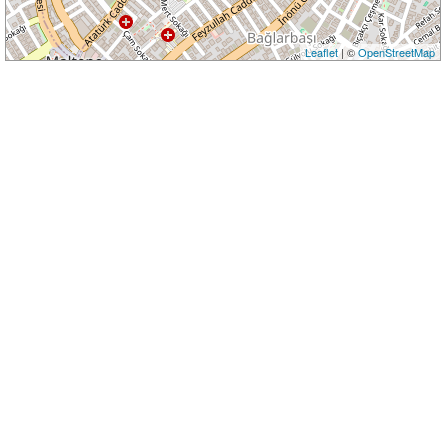
Leaflet
| ©
OpenStreetMap