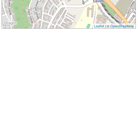
Leaflet
| ©
OpenStreetMap