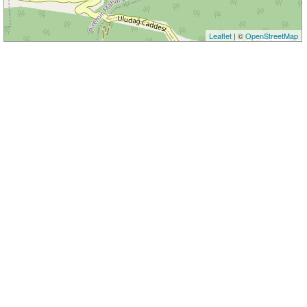
Leaflet
| ©
OpenStreetMap