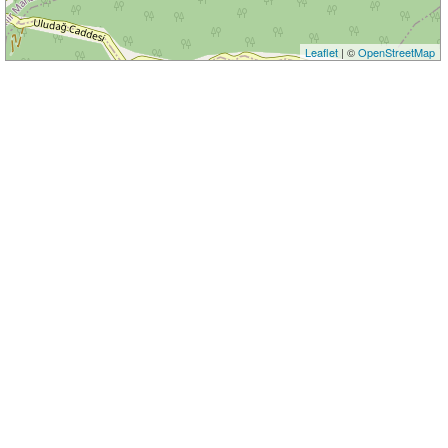
Leaflet
| ©
OpenStreetMap