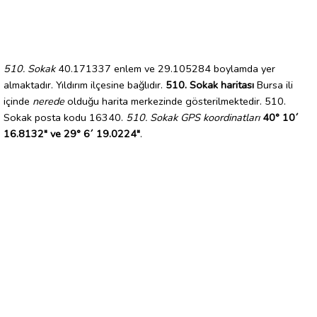
510. Sokak
40.171337 enlem ve 29.105284 boylamda yer
almaktadır. Yıldırım ilçesine bağlıdır.
510. Sokak haritası
Bursa ili
içinde
nerede
olduğu harita merkezinde gösterilmektedir. 510.
Sokak posta kodu 16340.
510. Sokak GPS koordinatları
40° 10´
16.8132" ve 29° 6´ 19.0224"
.