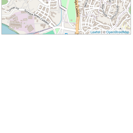
Leaflet
| ©
OpenStreetMap