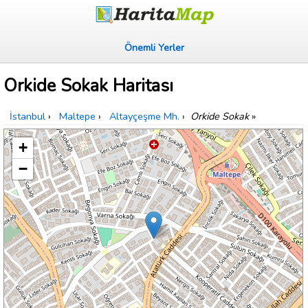
Önemli Yerler
Orkide Sokak Haritası
İstanbul
›
Maltepe
›
Altayçeşme Mh.
›
Orkide Sokak
»
+
−