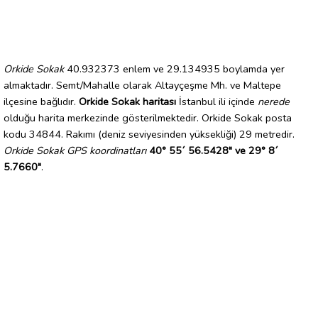
Orkide Sokak
40.932373 enlem ve 29.134935 boylamda yer
almaktadır. Semt/Mahalle olarak Altayçeşme Mh. ve Maltepe
ilçesine bağlıdır.
Orkide Sokak haritası
İstanbul ili içinde
nerede
olduğu harita merkezinde gösterilmektedir. Orkide Sokak posta
kodu 34844. Rakımı (deniz seviyesinden yüksekliği) 29 metredir.
Orkide Sokak GPS koordinatları
40° 55´ 56.5428" ve 29° 8´
5.7660"
.