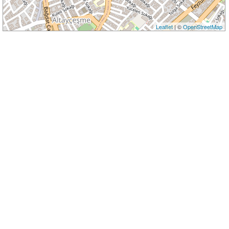
Leaflet
| ©
OpenStreetMap