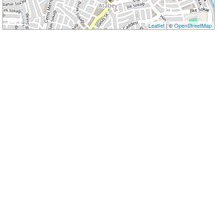
Leaflet
| ©
OpenStreetMap