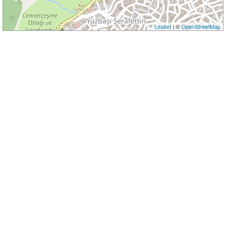
Leaflet
| ©
OpenStreetMap