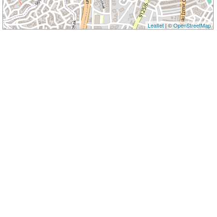
Leaflet
| ©
OpenStreetMap