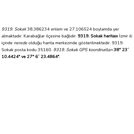
9319. Sokak
38.386234 enlem ve 27.106524 boylamda yer
almaktadır. Karabağlar ilçesine bağlıdır.
9319. Sokak haritası
İzmir ili
içinde
nerede
olduğu harita merkezinde gösterilmektedir. 9319.
Sokak posta kodu 35160.
9319. Sokak GPS koordinatları
38° 23´
10.4424" ve 27° 6´ 23.4864"
.