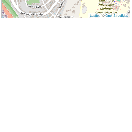
Leaflet
| ©
OpenStreetMap