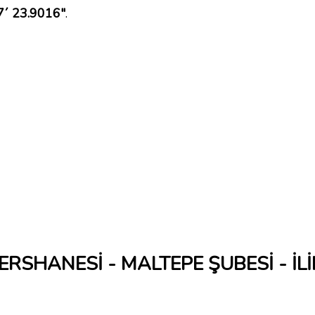
7´ 23.9016"
.
ERSHANESİ - MALTEPE ŞUBESİ - İL