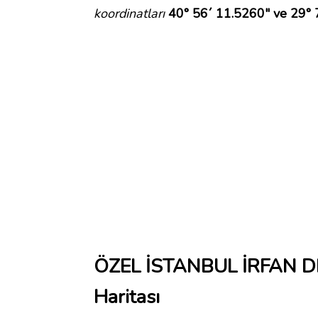
koordinatları
40° 56´ 11.5260" ve 29° 
ÖZEL İSTANBUL İRFAN D
Haritası