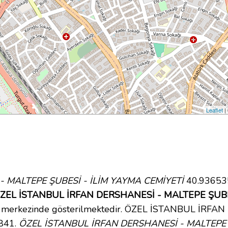
Leaflet
|
 MALTEPE ŞUBESİ - İLİM YAYMA CEMİYETİ
40.936535
ZEL İSTANBUL İRFAN DERSHANESİ - MALTEPE ŞUBESİ
a merkezinde gösterilmektedir. ÖZEL İSTANBUL İRF
841.
ÖZEL İSTANBUL İRFAN DERSHANESİ - MALTEPE 