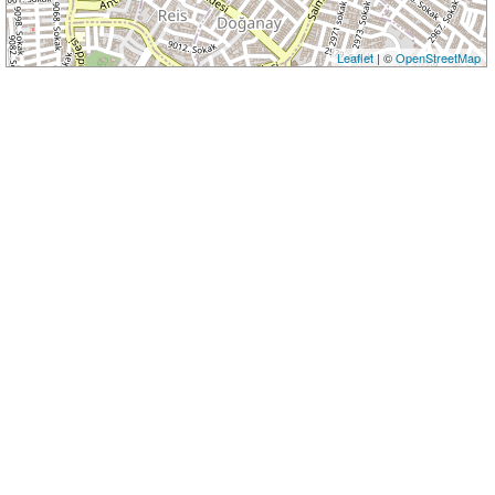
Leaflet
| ©
OpenStreetMap