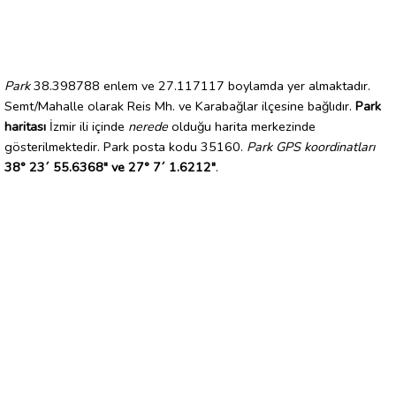
Park
38.398788 enlem ve 27.117117 boylamda yer almaktadır.
Semt/Mahalle olarak Reis Mh. ve Karabağlar ilçesine bağlıdır.
Park
haritası
İzmir ili içinde
nerede
olduğu harita merkezinde
gösterilmektedir. Park posta kodu 35160.
Park GPS koordinatları
38° 23´ 55.6368" ve 27° 7´ 1.6212"
.