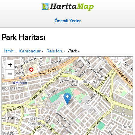
Önemli Yerler
Park Haritası
İzmir
›
Karabağlar
›
Reis Mh.
›
Park
»
+
−