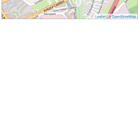
Leaflet
| ©
OpenStreetMap