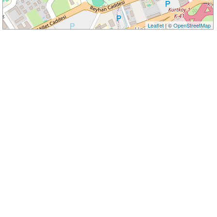
Leaflet
| ©
OpenStreetMap