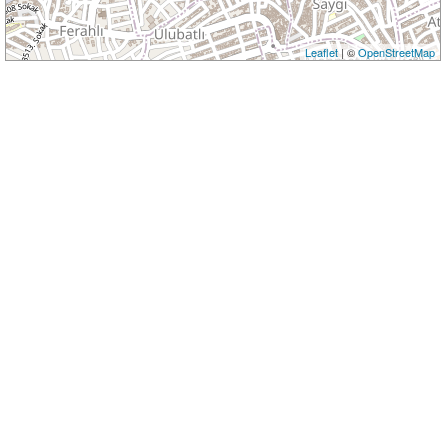
Leaflet
| ©
OpenStreetMap