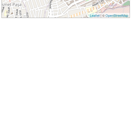
Leaflet
| ©
OpenStreetMap