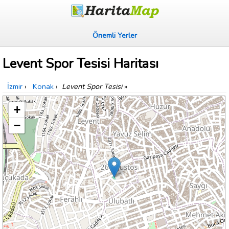
Önemli Yerler
Levent Spor Tesisi Haritası
İzmir
›
Konak
›
Levent Spor Tesisi
»
+
−