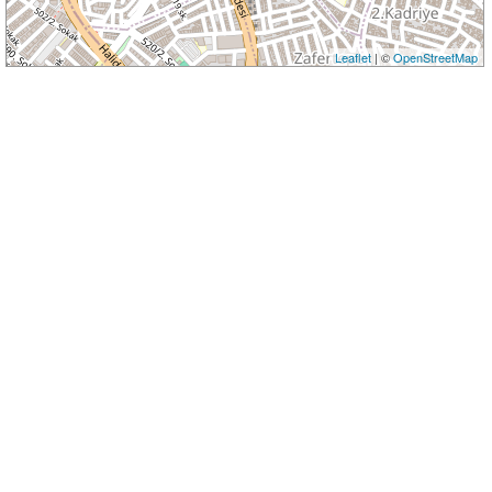
Leaflet
| ©
OpenStreetMap