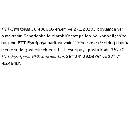
PTT-Eşrefpaşa
38.408066 enlem ve 27.129293 boylamda yer
almaktadır. Semt/Mahalle olarak Kocatepe Mh. ve Konak ilçesine
bağlıdır.
PTT-Eşrefpaşa haritası
Izmir ili içinde
nerede
olduğu harita
merkezinde gösterilmektedir. PTT-Eşrefpaşa posta kodu 35270.
PTT-Eşrefpaşa GPS koordinatları
38° 24´ 29.0376" ve 27° 7´
45.4548"
.