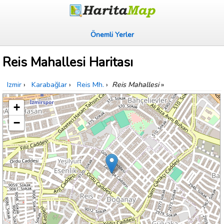
Önemli Yerler
Reis Mahallesi Haritası
Izmir
›
Karabağlar
›
Reis Mh.
›
Reis Mahallesi
»
+
−