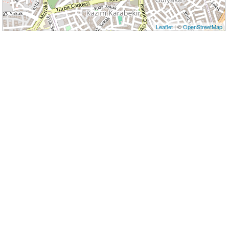
Leaflet
| ©
OpenStreetMap