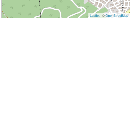
Leaflet
| ©
OpenStreetMap