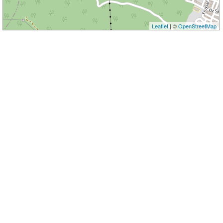
Leaflet
| ©
OpenStreetMap