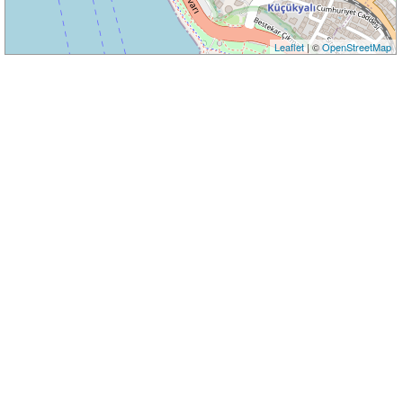
Leaflet
| ©
OpenStreetMap