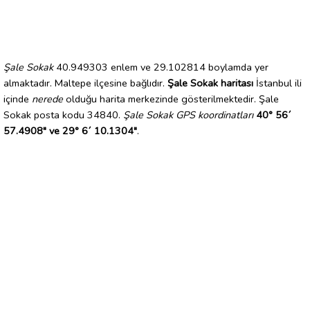
Şale Sokak
40.949303 enlem ve 29.102814 boylamda yer
almaktadır. Maltepe ilçesine bağlıdır.
Şale Sokak haritası
İstanbul ili
içinde
nerede
olduğu harita merkezinde gösterilmektedir. Şale
Sokak posta kodu 34840.
Şale Sokak GPS koordinatları
40° 56´
57.4908" ve 29° 6´ 10.1304"
.