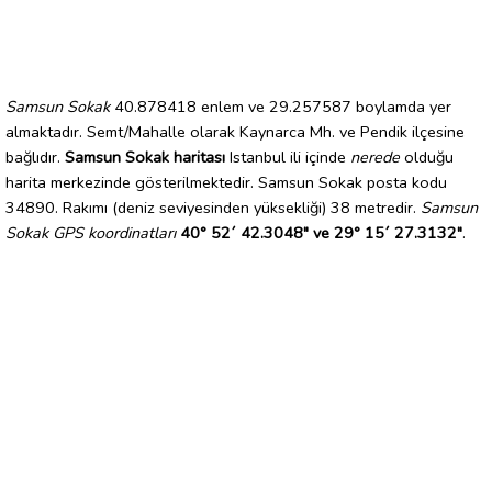
Samsun Sokak
40.878418 enlem ve 29.257587 boylamda yer
almaktadır. Semt/Mahalle olarak Kaynarca Mh. ve Pendik ilçesine
bağlıdır.
Samsun Sokak haritası
Istanbul ili içinde
nerede
olduğu
harita merkezinde gösterilmektedir. Samsun Sokak posta kodu
34890. Rakımı (deniz seviyesinden yüksekliği) 38 metredir.
Samsun
Sokak GPS koordinatları
40° 52´ 42.3048" ve 29° 15´ 27.3132"
.