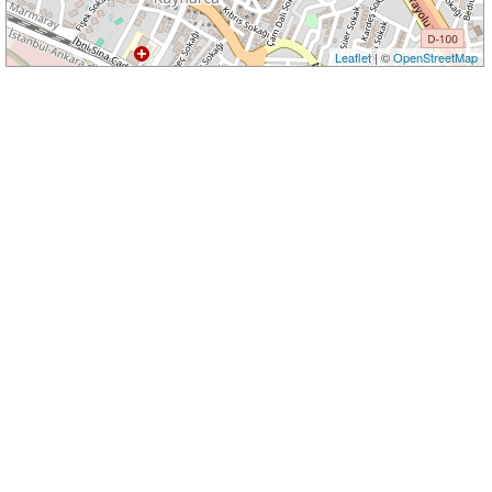
Leaflet
| ©
OpenStreetMap