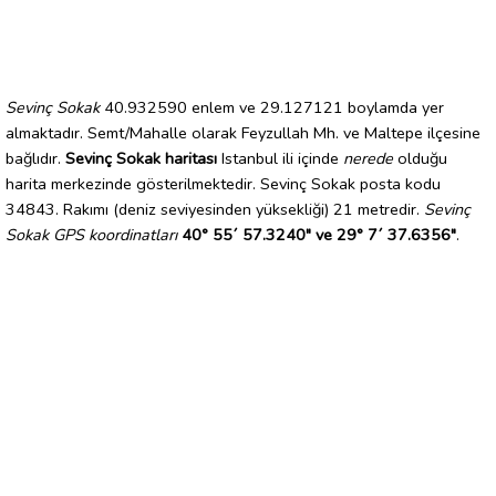
Sevinç Sokak
40.932590 enlem ve 29.127121 boylamda yer
almaktadır. Semt/Mahalle olarak Feyzullah Mh. ve Maltepe ilçesine
bağlıdır.
Sevinç Sokak haritası
Istanbul ili içinde
nerede
olduğu
harita merkezinde gösterilmektedir. Sevinç Sokak posta kodu
34843. Rakımı (deniz seviyesinden yüksekliği) 21 metredir.
Sevinç
Sokak GPS koordinatları
40° 55´ 57.3240" ve 29° 7´ 37.6356"
.