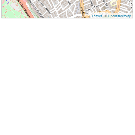
Leaflet
| ©
OpenStreetMap