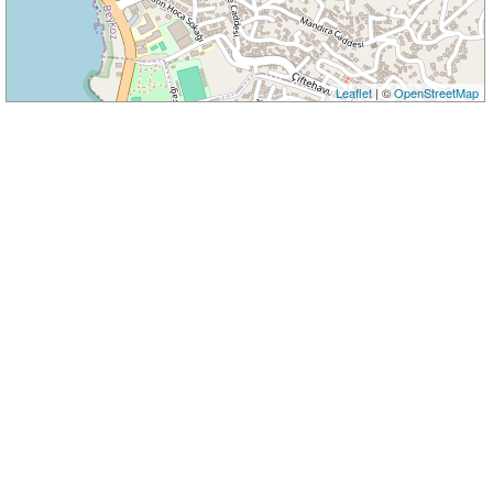
Leaflet
| ©
OpenStreetMap