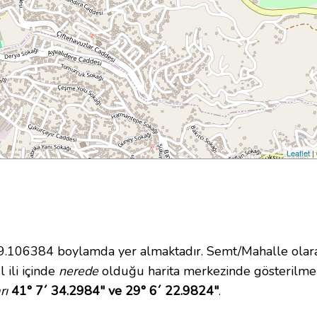
Leaflet
|
106384 boylamda yer almaktadır. Semt/Mahalle olara
 ili içinde
nerede
olduğu harita merkezinde gösterilmek
rı
41° 7´ 34.2984" ve 29° 6´ 22.9824"
.