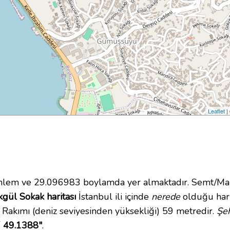
Leaflet
|
lem ve 29.096983 boylamda yer almaktadır. Semt/Ma
gül Sokak haritası
İstanbul ili içinde
nerede
olduğu hari
akımı (deniz seviyesinden yüksekliği) 59 metredir.
Şe
´ 49.1388"
.