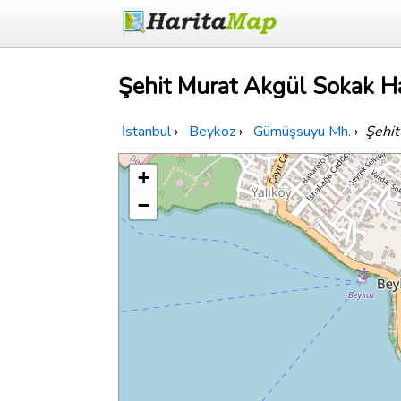
Şehit Murat Akgül Sokak Ha
İstanbul
›
Beykoz
›
Gümüşsuyu Mh.
›
Şehit
+
−