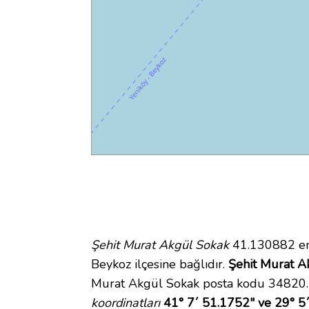
Şehit Murat Akgül Sokak
41.130882 en
Beykoz ilçesine bağlıdır.
Şehit Murat Ak
Murat Akgül Sokak posta kodu 34820. R
koordinatları
41° 7´ 51.1752" ve 29° 5