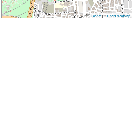
Leaflet
| ©
OpenStreetMap