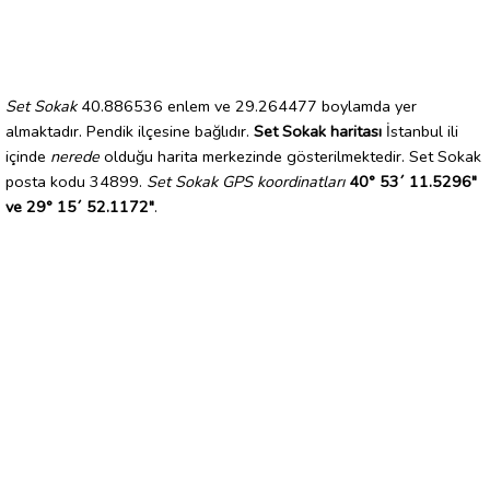
Set Sokak
40.886536 enlem ve 29.264477 boylamda yer
almaktadır. Pendik ilçesine bağlıdır.
Set Sokak haritası
İstanbul ili
içinde
nerede
olduğu harita merkezinde gösterilmektedir. Set Sokak
posta kodu 34899.
Set Sokak GPS koordinatları
40° 53´ 11.5296"
ve 29° 15´ 52.1172"
.